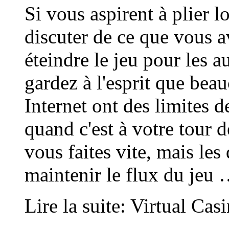
Si vous aspirent à plier lo
discuter de ce que vous a
éteindre le jeu pour les au
gardez à l'esprit que beau
Internet ont des limites 
quand c'est à votre tour d
vous faites vite, mais les
maintenir le flux du jeu
Lire la suite: Virtual Cas