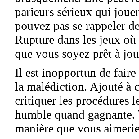
parieurs sérieux qui jouen
pouvez pas se rappeler de 
Rupture dans les jeux où
que vous soyez prêt à joue
Il est inopportun de fair
la malédiction. Ajouté à 
critiquer les procédures l
humble quand gagnante. 
manière que vous aimeriez