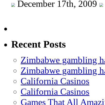
December 17th, 2009
Recent Posts
Zimbabwe gambling ha
Zimbabwe gambling ha
California Casinos
California Casinos
Games That All Amazi