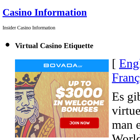
Casino Information
Insider Casino Information
Virtual Casino Etiquette
[
Eng
Franç
Es gi
virtu
man e
World