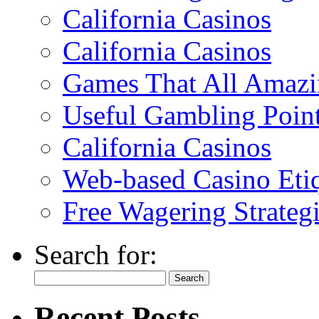
California Casinos
California Casinos
Games That All Amazi
Useful Gambling Point
California Casinos
Web-based Casino Etiq
Free Wagering Strategi
Search for:
Recent Posts