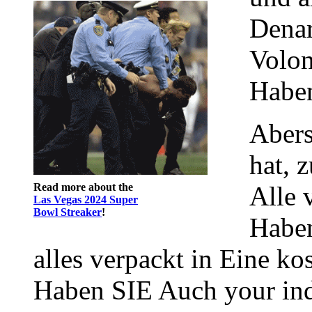
Denar
Volon
Habe
Abers
hat, 
Read more about the
Alle
Las Vegas 2024 Super
Bowl Streaker
!
Haben
alles verpackt in Eine ko
Haben SIE Auch your ind