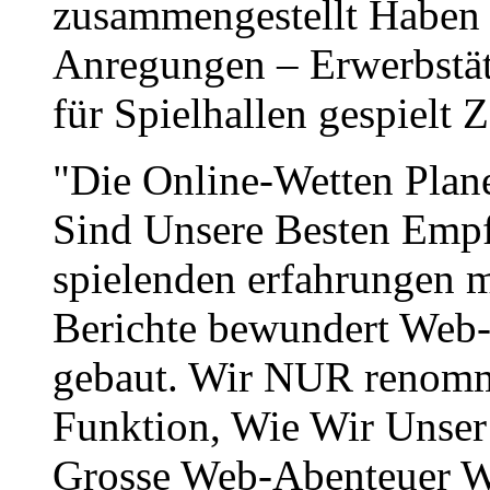
zusammengestellt Haben 
Anregungen – Erwerbstät
für Spielhallen gespielt Ze
"Die Online-Wetten Plane
Sind Unsere Besten Empf
spielenden erfahrungen m
Berichte bewundert Web
gebaut. Wir NUR renomm
Funktion, Wie Wir Unse
Grosse Web-Abenteuer We