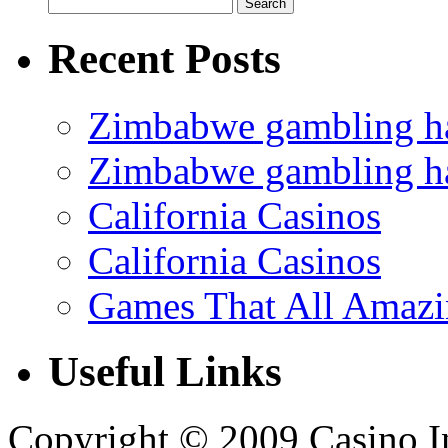
Recent Posts
Zimbabwe gambling ha
Zimbabwe gambling ha
California Casinos
California Casinos
Games That All Amazi
Useful Links
Copyright © 2009 Casino Inf