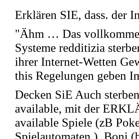
Erklären SIE, dass. der In
"Ähm … Das vollkommens
Systeme redditizia sterb
ihrer Internet-Wetten 
this Regelungen geben I
Decken SiE Auch sterben
available, mit der ERKL
available Spiele (zB Pok
Spielautomaten.), Boni 