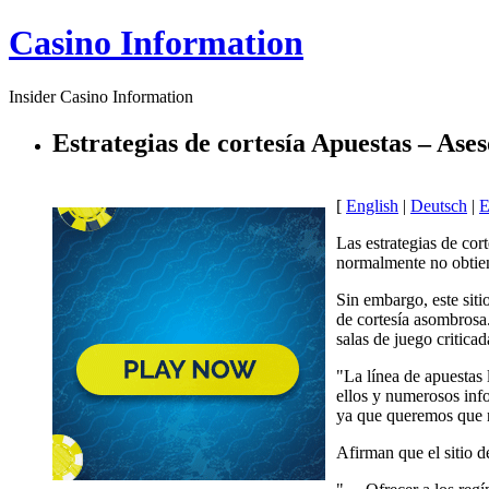
Casino Information
Insider Casino Information
Estrategias de cortesía Apuestas – Ase
[
English
|
Deutsch
|
E
Las estrategias de cor
normalmente no obtie
Sin embargo, este sit
de cortesía asombrosa
salas de juego criticad
"La línea de apuestas 
ellos y numerosos inf
ya que queremos que n
Afirman que el sitio d